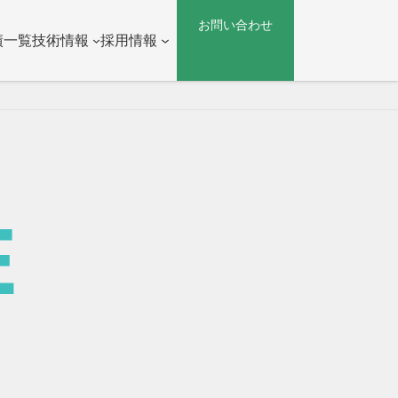
グ
お問い合わせ
ル
績一覧
技術情報
採用情報
ー
プ
リ
ン
ク
E