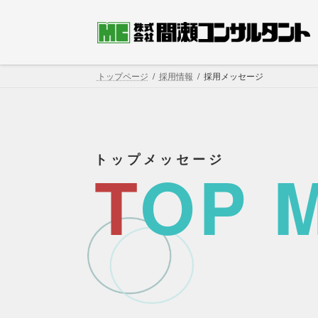
コ
ナ
ン
ビ
テ
ゲ
ン
ー
ツ
シ
トップページ
採用情報
採用メッセージ
へ
ョ
ス
ン
キ
に
ッ
移
トップメッセージ
プ
動
T
OP 