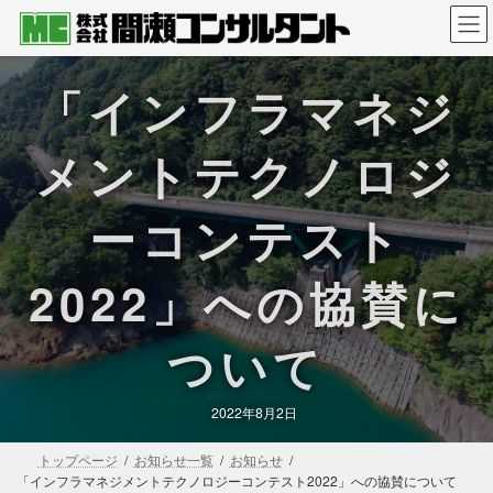
コ
ナ
ン
ビ
テ
ゲ
ン
ー
「インフラマネジ
ツ
シ
へ
ョ
ス
ン
メントテクノロジ
キ
に
ッ
移
ーコンテスト
プ
動
2022」への協賛に
ついて
2022年8月2日
トップページ
お知らせ一覧
お知らせ
「インフラマネジメントテクノロジーコンテスト2022」への協賛について