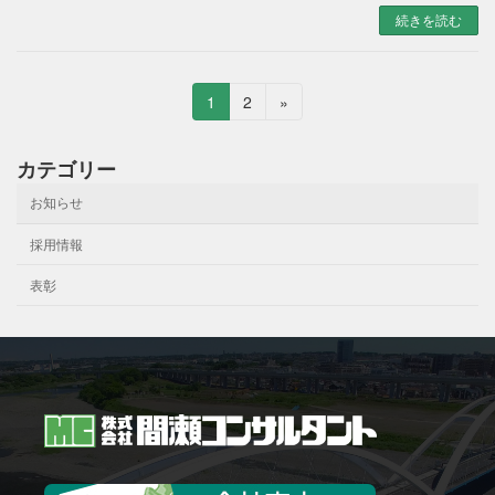
続きを読む
投
固
固
1
2
»
定
定
稿
ペ
ペ
カテゴリー
の
ー
ー
ジ
ジ
お知らせ
ペ
ー
採用情報
ジ
表彰
送
り