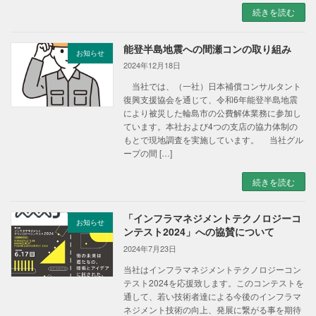
続きを読む
能登半島地震への間瀬コンの取り組み
お知らせ
2024年12月18日
当社では、（一社）日本補償コンサルタント
復興支援協会を通じて、令和6年能登半島地震
により被災した輪島市の公費解体業務に参加し
ています。本社および4つの支店の協力体制の
もとで現地調査を実施しています。 当社グル
ープの間 […]
続きを読む
「インフラマネジメントテクノロジーコ
お知らせ
ンテスト2024」への協賛について
2024年7月23日
当社はインフラマネジメントテクノロジーコン
テスト2024を応援致します。このコンテストを
通して、若い技術者達による今後のインフラマ
ネジメント技術の向上、発展に繋がる事を期待