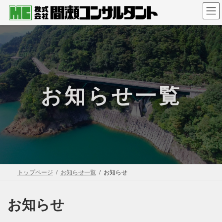
コ
ナ
ン
ビ
テ
ゲ
ン
ー
ツ
シ
へ
ョ
ス
ン
キ
に
お知らせ一覧
ッ
移
プ
動
トップページ
お知らせ一覧
お知らせ
お知らせ