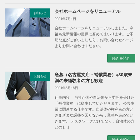
会社ホームページをリニューアル
お知らせ
2021年7月1日
会社ホームページをリニューアルしました。今
後も最新情報の提供に努めてまいります。ご不
明な点がございましたら，お問い合わせページ
よりお問い合わせください。
続きを読む
急募（名古屋支店・補償業務）※30歳未
お知らせ
満の未経験者の方も歓迎
2021年6月18日
仕事内容 当社が国や自治体から委託を受けた
「補償業務」に従事していただきます。 公共事
業に関連する仕事です。自治体や権利者の方と
さまざまな調整を図りながら，業務を進めてい
きます。 デスクワークだけでなく，自治体の方
との […]
続きを読む