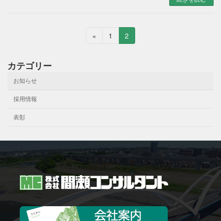
投
固
固
«
1
2
定
定
稿
ペ
ペ
カテゴリー
の
ー
ー
ジ
ジ
お知らせ
ペ
ー
採用情報
ジ
表彰
送
り