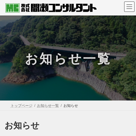
コ
ナ
ン
ビ
テ
ゲ
ン
ー
ツ
シ
へ
ョ
ス
ン
キ
に
お知らせ一覧
ッ
移
プ
動
トップページ
お知らせ一覧
お知らせ
お知らせ