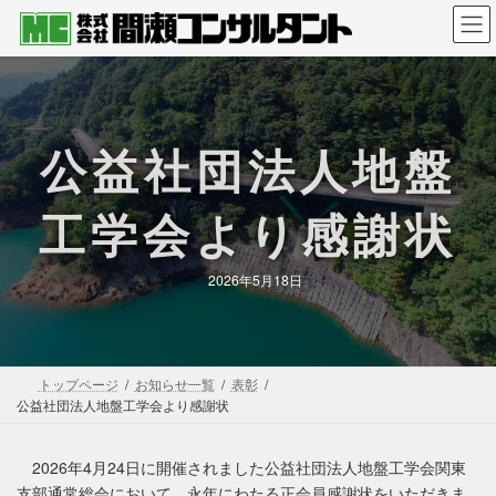
コ
ナ
ン
ビ
テ
ゲ
ン
ー
ツ
シ
へ
ョ
公益社団法人地盤
ス
ン
キ
に
ッ
移
工学会より感謝状
プ
動
2026年5月18日
トップページ
お知らせ一覧
表彰
公益社団法人地盤工学会より感謝状
2026年4月24日に開催されました公益社団法人地盤工学会関東
支部通常総会において、永年にわたる正会員感謝状をいただきま